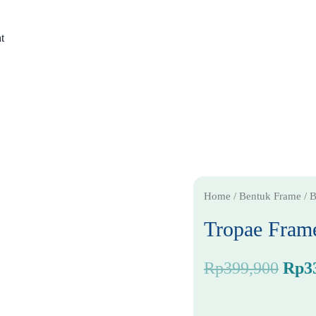
t
Orig
Home
/
Bentuk Frame
/
B
pric
Tropae Fram
was:
Rp
399,900
Rp
3
Rp39