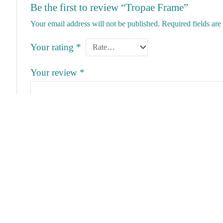
Be the first to review “Tropae Frame”
Your email address will not be published.
Required fields ar
Your rating
*
Your review
*
Name
*
Save my name, email, and website in this browser for the 