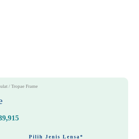
Tropae
inal
Current
ulat
/ Tropae Frame
Frame
e
price
e
quantity
is:
39,915
9,900.
Rp339,915.
Pilih Jenis Lensa
*