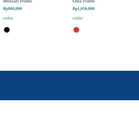
Muscari Frame
Olea Frame
Rp
800,000
Rp
1,050,000
color
color