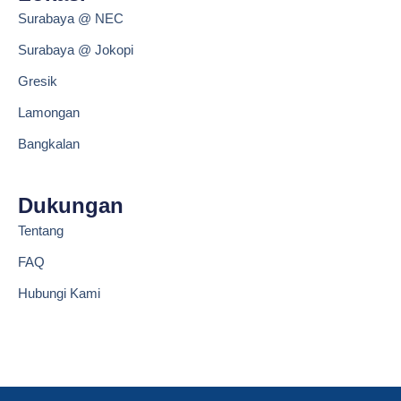
o
k
o
Surabaya @ NEC
k
Surabaya @ Jokopi
Gresik
Lamongan
Bangkalan
Dukungan
Tentang
FAQ
Hubungi Kami