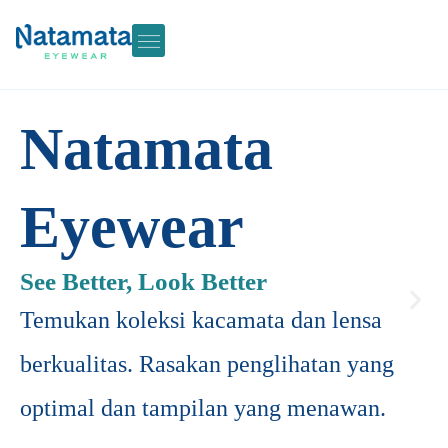
Skip
to
content
Contact Us
My account
Natamata
Eyewear
See Better, Look Better
Temukan koleksi kacamata dan lensa
berkualitas.
Rasakan penglihatan yang
optimal dan tampilan yang menawan.