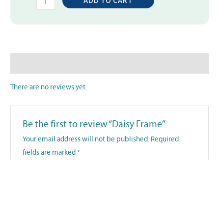
ADD TO CART
Reviews (0)
There are no reviews yet.
Be the first to review “Daisy Frame”
Your email address will not be published.
Required
fields are marked
*
Your rating
*
Your review
*